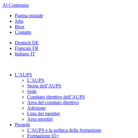
Al Contenuto
Pagina iniziale
Jobs
Blog
Contatto
Deutsch
DE
Français
FR
Italiano
IT
L’AUPS
L’AUPS
Storia dell’AUPS
Sede
Comitato direttivo dell’AUPS
Area del comitato direttivo
Adesione
Lista dei membri
Area membri
Progetti
L’AUPS e la politica della formazione
Formazione 65+