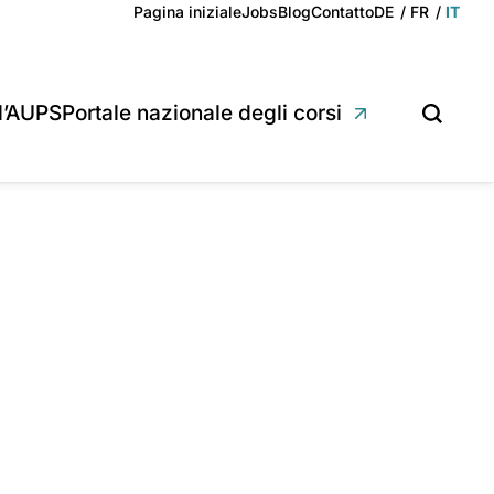
Deutsch
Français
Italian
Pagina iniziale
Jobs
Blog
Contatto
DE
FR
IT
l’AUPS
Portale nazionale degli corsi
Cerca