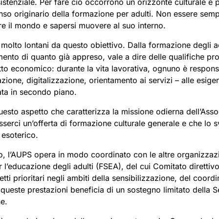
istenziale. Per fare ciò occorrono un orizzonte culturale e p
enso originario della formazione per adulti. Non essere sempr
 il mondo e sapersi muovere al suo interno.
molto lontani da questo obiettivo. Dalla formazione degli adu
ento di quanto già appreso, vale a dire delle qualifiche prof
tto economico: durante la vita lavorativa, ognuno è respon
zione, digitalizzazione, orientamento ai servizi – alle esig
ata in secondo piano.
uesto aspetto che caratterizza la missione odierna dell’Assoc
esserci un’offerta di formazione culturale generale e che lo
 esoterico.
o, l’AUPS opera in modo coordinato con le altre organizzazi
r l’educazione degli adulti (FSEA), del cui Comitato diretti
etti prioritari negli ambiti della sensibilizzazione, del coo
 queste prestazioni beneficia di un sostegno limitato della S
ne.