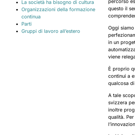
percorso es
La società ha bisogno di cultura
questo il s
Organizzazioni della formazione
comprendere
continua
Parti
Oggi siamo 
Gruppi di lavoro all’estero
perfezionam
in un proge
automatizza
viene releg
È proprio q
continui a 
qualcosa di
A tale scop
svizzera pe
inoltre prog
qualità. Per
l’innovazio