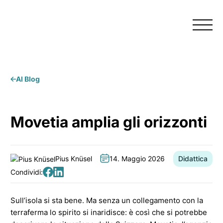
Menu
Al Blog
Movetia amplia gli orizzonti
Pius Knüsel
14. Maggio 2026
Didattica
Autore:
Data:
Categoria:
Condividi:
Condividi
Condividi
su
su
Sull’isola si sta bene. Ma senza un collegamento con la
Facebook
LinkedIn
terraferma lo spirito si inaridisce: è così che si potrebbe