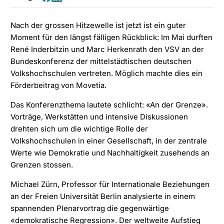
Partager
Partager
sur
sur
Nach der grossen Hitzewelle ist jetzt ist ein guter
Facebook
LinkedIn
Moment für den längst fälligen Rückblick: Im Mai durften
René Inderbitzin und Marc Herkenrath den VSV an der
Bundeskonferenz der mittelstädtischen deutschen
Volkshochschulen vertreten. Möglich machte dies ein
Förderbeitrag von Movetia.
Das Konferenzthema lautete schlicht: «An der Grenze».
Vorträge, Werkstätten und intensive Diskussionen
drehten sich um die wichtige Rolle der
Volkshochschulen in einer Gesellschaft, in der zentrale
Werte wie Demokratie und Nachhaltigkeit zusehends an
Grenzen stossen.
Michael Zürn, Professor für Internationale Beziehungen
an der Freien Universität Berlin analysierte in einem
spannenden Plenarvortrag die gegenwärtige
«demokratische Regression». Der weltweite Aufstieg