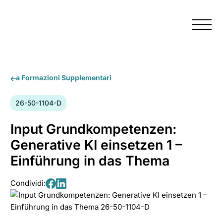
Menu
a Formazioni Supplementari
Numero
26-50-1104-D
del
corso:
Input Grundkompetenzen:
Generative KI einsetzen 1 –
Einführung in das Thema
Condividi:
Condividi
Condividi
su
su
Facebook
LinkedIn