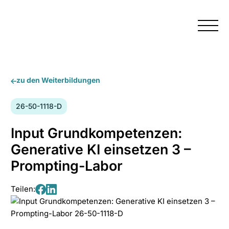
Menü
zu den Weiterbildungen
Kursnummer:
26-50-1118-D
Input Grundkompetenzen:
Generative KI einsetzen 3 –
Prompting-Labor
Teilen:
Teilen
Teilen
auf
auf
Facebook
LinkedIn