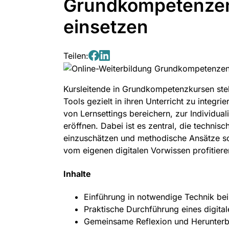
Grundkompetenzen:
einsetzen
Teilen:
Teilen
Teilen
auf
auf
Kursleitende in Grundkompetenzkursen ste
Facebook
LinkedIn
Tools gezielt in ihren Unterricht zu integri
von Lernsettings bereichern, zur Individua
eröffnen. Dabei ist es zentral, die technis
einzuschätzen und methodische Ansätze so
vom eigenen digitalen Vorwissen profitier
Inhalte
Einführung in notwendige Technik be
Praktische Durchführung eines digita
Gemeinsame Reflexion und Herunter