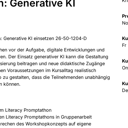
 Generative KI
Kr
Pr
No
Ku
Fr
hen vor der Aufgabe, digitale Entwicklungen und
eren. Der Einsatz generativer KI kann die Gestaltung
Ku
lisierung beitragen und neue didaktische Zugänge
On
chen Voraussetzungen im Kursalltag realistisch
 zu gestalten, dass die Teilnehmenden unabhängig
Ku
en können.
De
im Literacy Promptathon
len Literacy Promptathons in Gruppenarbeit
brechen des Workshopkonzepts auf eigene