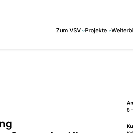
Zum VSV
Projekte
Weiterb
An
8 
ung
Ku