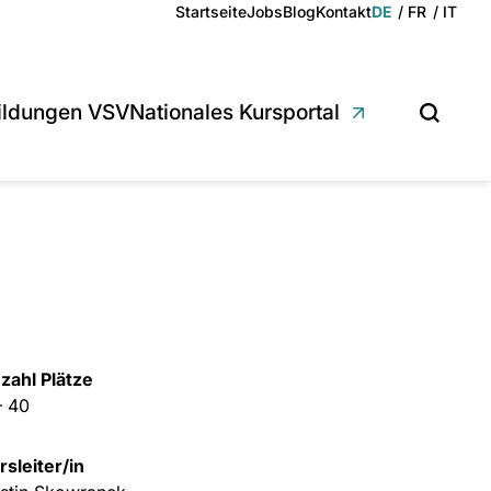
Deutsch
Français
Italian
Startseite
Jobs
Blog
Kontakt
DE
FR
IT
ildungen VSV
Nationales Kursportal
Suchen
zahl Plätze
– 40
rsleiter/in