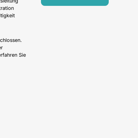
sleitung
ration
tigkeit
schlossen.
er
rfahren Sie