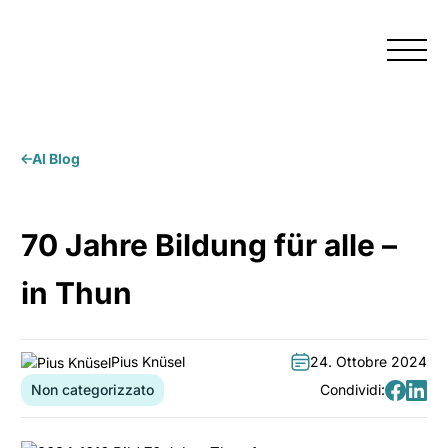
Menu
Al Blog
70 Jahre Bildung für alle –
in Thun
Pius Knüsel
24. Ottobre 2024
Autore:
Data:
Non categorizzato
Condividi:
Categoria:
Condividi
Condiv
su
su