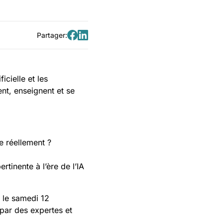
Partager:
Partager
Partager
sur
sur
Facebook
LinkedIn
icielle et les
t, enseignent et se
e réellement ?
tinente à l’ère de l’IA
 le samedi 12
par des expertes et