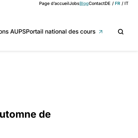
Deutsch
Français
Italian
Page d’accueil
Jobs
Blog
Contact
DE
FR
IT
ions AUPS
Portail national des cours
Recherc
automne de