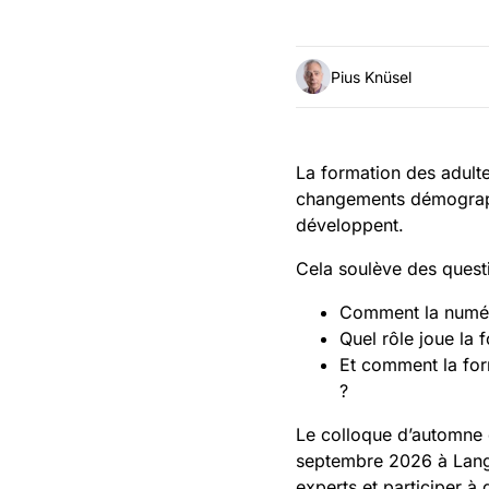
Pius Knüsel
Auteur:
La formation des adultes
changements démographi
développent.
Cela soulève des questi
Comment la numéris
Quel rôle joue la 
Et comment la form
?
Le colloque d’automne 
septembre 2026 à Lange
experts et participer à 