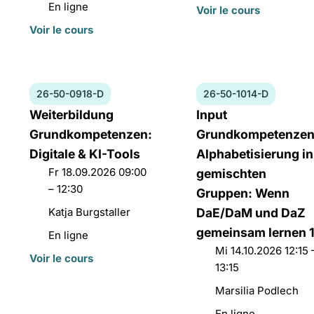
du
Lieu
En ligne
Voir le cours
cours:
Portail national des cours
cours:
du
Voir le cours
cours:
Pour les membres
Numéro
Numéro
26-50-0918-D
26-50-1014-D
du
du
Titre
Titre
Weiterbildung
Input
cours:
cours:
du
du
Grundkompetenzen:
Grundkompetenzen
26-
26-
cours:
cours:
Digitale & KI-Tools
Alphabetisierung in
50-
50-
Date
Fr 18.09.2026 09:00
gemischten
0918-
1014-
et
– 12:30
D
D
Gruppen: Wenn
horaires:
Directeurs
Katja Burgstaller
DaE/DaM und DaZ
de
gemeinsam lernen 
Lieu
En ligne
cours:
Date
Mi 14.10.2026 12:15 
du
Voir le cours
et
13:15
cours:
horaires:
Directeurs
Marsilia Podlech
de
Lieu
En ligne