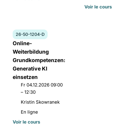
cours:
cours:
du
Voir le cours
cours:
Numéro
26-50-1204-D
du
Titre
Online-
cours:
du
Weiterbildung
26-
cours:
Grundkompetenzen:
50-
Generative KI
1204-
D
einsetzen
Date
Fr 04.12.2026 09:00
et
– 12:30
horaires:
Directeurs
Kristin Skowranek
de
Lieu
En ligne
cours:
du
Voir le cours
cours: