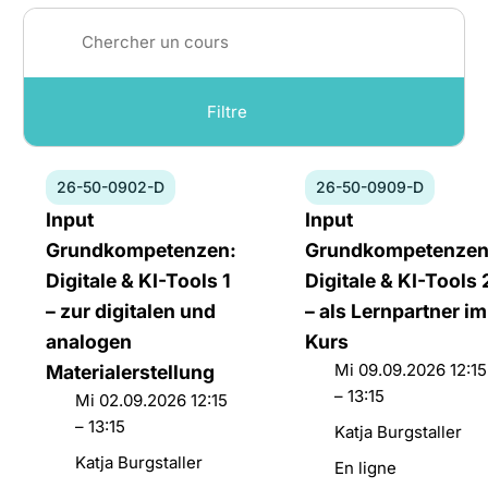
Filtre
Catégorie
Numéro
Numéro
26-50-0902-D
26-50-0909-D
du
du
Titre
Titre
Input
Input
Pour formateurs-trices
cours:
cours:
du
du
Grundkompetenzen:
Grundkompetenzen
26-
26-
Pour formateurs-trices et administration
cours:
cours:
Digitale & KI-Tools 1
Digitale & KI-Tools 
50-
50-
– zur digitalen und
– als Lernpartner im
0902-
0909-
TIC pour formateurs-trices
D
D
analogen
Kurs
TIC pour l’administration et formateurs-
Date
Mi 09.09.2026 12:15
Materialerstellung
trices
et
– 13:15
Date
Mi 02.09.2026 12:15
horaires:
et
– 13:15
Langue des signes
Directeurs
Katja Burgstaller
horaires:
de
Directeurs
Katja Burgstaller
Lieu
En ligne
Compétences de base
cours:
de