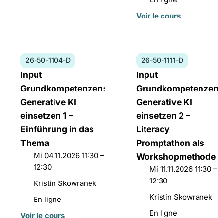
cours:
du
Voir le cours
cours:
Numéro
Numéro
26-50-1104-D
26-50-1111-D
du
du
Titre
Titre
Input
Input
cours:
cours:
du
du
Grundkompetenzen:
Grundkompetenzen
26-
26-
cours:
cours:
Generative KI
Generative KI
50-
50-
einsetzen 1 –
einsetzen 2 –
1104-
1111-
D
D
Einführung in das
Literacy
Thema
Promptathon als
Date
Mi 04.11.2026 11:30 –
Workshopmethode
et
12:30
Date
Mi 11.11.2026 11:30 –
horaires:
et
12:30
Directeurs
Kristin Skowranek
horaires:
de
Directeurs
Kristin Skowranek
Lieu
En ligne
cours:
de
du
Lieu
En ligne
Voir le cours