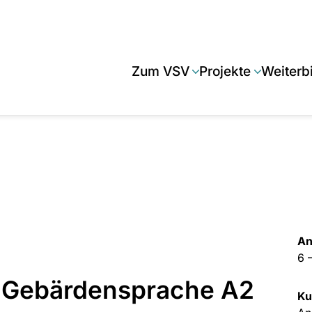
Zum VSV
Projekte
Weiterb
An
6 
 Gebärdensprache A2
Ku