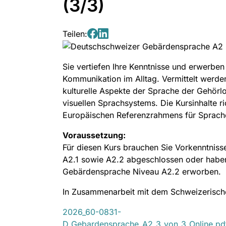
(3/3)
Teilen:
Teilen
Teilen
auf
auf
Sie vertiefen Ihre Kenntnisse und erwerben 
Facebook
LinkedIn
Kommunikation im Alltag. Vermittelt werd
kulturelle Aspekte der Sprache der Gehörlo
visuellen Sprachsystems. Die Kursinhalte 
Europäischen Referenzrahmens für Sprach
Voraussetzung:
Für diesen Kurs brauchen Sie Vorkenntnisse
A2.1 sowie A2.2 abgeschlossen oder habe
Gebärdensprache Niveau A2.2 erworben.
In Zusammenarbeit mit dem Schweizerisc
2026_60-0831-
D_Gebardensprache_A2_3_von_3_Online.pd