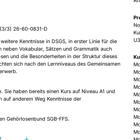
An
Pr
No
Ku
U3
weitere Kenntnisse in DSGS, in erster Linie für die
en neben Vokabular, Sätzen und Grammatik auch
sen und die Besonderheiten in der Struktur dieses
Ku
richten sich nach den Lernniveaus des Gemeinsamen
Mo
erwerb.
Mo
Mo
Mo
. Sie haben bereits einen Kurs auf Niveau A1 und
Mo
n auf anderem Weg Kenntnisse der
Mo
Mo
Mo
hen Gehörlosenbund SGB-FFS.
Mo
Mo
f
Mo