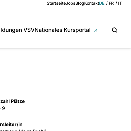
Deutsch
Français
Italian
Startseite
Jobs
Blog
Kontakt
DE
FR
IT
ildungen VSV
Nationales Kursportal
Suchen
zahl Plätze
– 9
rsleiter/in