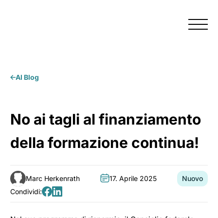
Menu
Al Blog
No ai tagli al finanziamento
della formazione continua!
Marc Herkenrath
17. Aprile 2025
Nuovo
Autore:
Data:
Categoria:
Condividi:
Condividi
Condividi
su
su