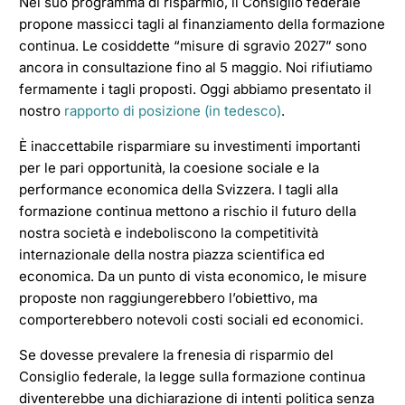
Nel suo programma di risparmio, il Consiglio federale
Facebook
LinkedIn
propone massicci tagli al finanziamento della formazione
continua. Le cosiddette “misure di sgravio 2027” sono
ancora in consultazione fino al 5 maggio. Noi rifiutiamo
fermamente i tagli proposti. Oggi abbiamo presentato il
nostro
rapporto di posizione (in tedesco)
.
È inaccettabile risparmiare su investimenti importanti
per le pari opportunità, la coesione sociale e la
performance economica della Svizzera. I tagli alla
formazione continua mettono a rischio il futuro della
nostra società e indeboliscono la competitività
internazionale della nostra piazza scientifica ed
economica. Da un punto di vista economico, le misure
proposte non raggiungerebbero l’obiettivo, ma
comporterebbero notevoli costi sociali ed economici.
Se dovesse prevalere la frenesia di risparmio del
Consiglio federale, la legge sulla formazione continua
diventerebbe una dichiarazione di intenti politica senza