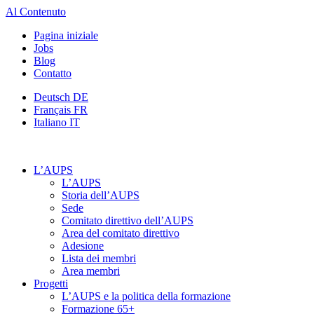
Al Contenuto
Pagina iniziale
Jobs
Blog
Contatto
Deutsch
DE
Français
FR
Italiano
IT
L’AUPS
L’AUPS
Storia dell’AUPS
Sede
Comitato direttivo dell’AUPS
Area del comitato direttivo
Adesione
Lista dei membri
Area membri
Progetti
L’AUPS e la politica della formazione
Formazione 65+