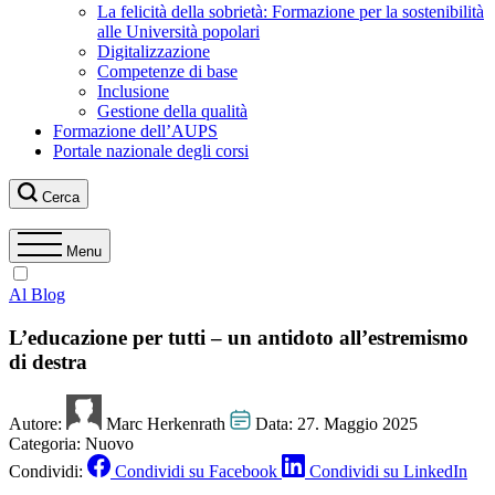
La felicità della sobrietà: Formazione per la sostenibilità
alle Università popolari
Digitalizzazione
Competenze di base
Inclusione
Gestione della qualità
Formazione dell’AUPS
Portale nazionale degli corsi
Cerca
Menu
Al Blog
L’educazione per tutti – un antidoto all’estremismo
di destra
Autore:
Marc Herkenrath
Data:
27. Maggio 2025
Categoria:
Nuovo
Condividi:
Condividi su Facebook
Condividi su LinkedIn