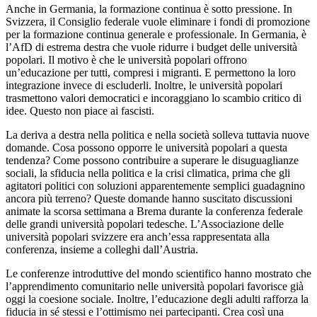
Anche in Germania, la formazione continua è sotto pressione. In
Svizzera, il Consiglio federale vuole eliminare i fondi di promozione
per la formazione continua generale e professionale. In Germania, è
l’AfD di estrema destra che vuole ridurre i budget delle università
popolari. Il motivo è che le università popolari offrono
un’educazione per tutti, compresi i migranti. E permettono la loro
integrazione invece di escluderli. Inoltre, le università popolari
trasmettono valori democratici e incoraggiano lo scambio critico di
idee. Questo non piace ai fascisti.
La deriva a destra nella politica e nella società solleva tuttavia nuove
domande. Cosa possono opporre le università popolari a questa
tendenza? Come possono contribuire a superare le disuguaglianze
sociali, la sfiducia nella politica e la crisi climatica, prima che gli
agitatori politici con soluzioni apparentemente semplici guadagnino
ancora più terreno? Queste domande hanno suscitato discussioni
animate la scorsa settimana a Brema durante la conferenza federale
delle grandi università popolari tedesche. L’Associazione delle
università popolari svizzere era anch’essa rappresentata alla
conferenza, insieme a colleghi dall’Austria.
Le conferenze introduttive del mondo scientifico hanno mostrato che
l’apprendimento comunitario nelle università popolari favorisce già
oggi la coesione sociale. Inoltre, l’educazione degli adulti rafforza la
fiducia in sé stessi e l’ottimismo nei partecipanti. Crea così una