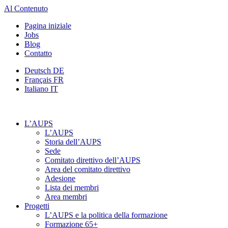
Al Contenuto
Pagina iniziale
Jobs
Blog
Contatto
Deutsch
DE
Français
FR
Italiano
IT
L’AUPS
L’AUPS
Storia dell’AUPS
Sede
Comitato direttivo dell’AUPS
Area del comitato direttivo
Adesione
Lista dei membri
Area membri
Progetti
L’AUPS e la politica della formazione
Formazione 65+