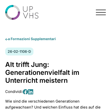
Menu
a Formazioni Supplementari
Numero
26-02-1106-D
del
corso:
Alt trifft Jung:
Generationenvielfalt im
Unterricht meistern
Condividi:
Condividi
Condividi
Wie sind die verschiedenen Generationen
su
su
aufgewachsen? Und welchen Einfluss hat dies auf die
Facebook
LinkedIn