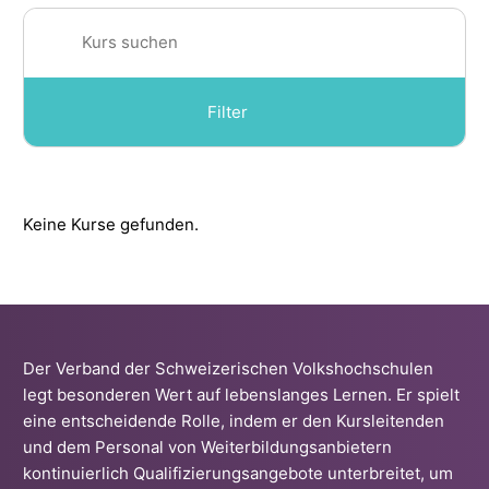
Filter
Kategorie
Keine Kurse gefunden.
Für Ausbilder/-innen
Für Ausbildner/-innen und Verwaltung
ICT für Ausbilder/-innen
ICT für Verwaltung und Ausbildner/-innen
Der Verband der Schweizerischen Volkshochschulen
legt besonderen Wert auf lebenslanges Lernen. Er spielt
Gebärdensprache
eine entscheidende Rolle, indem er den Kursleitenden
und dem Personal von Weiterbildungsanbietern
Grundkompetenzen
kontinuierlich Qualifizierungsangebote unterbreitet, um